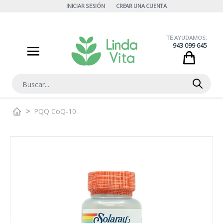
Ir al contenido
INICIAR SESIÓN
CREAR UNA CUENTA
TE AYUDAMOS:
943 099 645
Cart
Buscar
>
PQQ CoQ-10