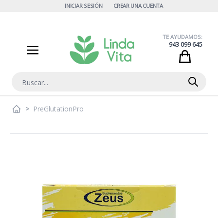
Ir al contenido
INICIAR SESIÓN
CREAR UNA CUENTA
TE AYUDAMOS:
943 099 645
Cart
Buscar
>
PreGlutationPro