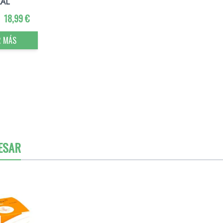
KAL
18,99 €
R MÁS
ESAR