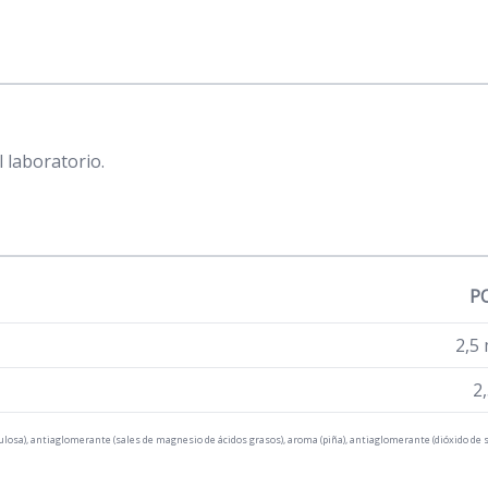
 laboratorio.
P
2,5 
2
lulosa), antiaglomerante (sales de magnesio de ácidos grasos), aroma (piña), antiaglomerante (dióxido de si