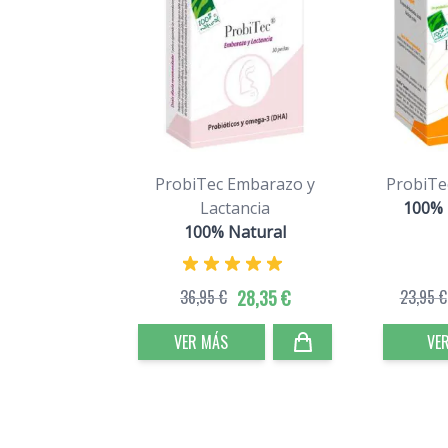
ProbiTec Embarazo y
ProbiTe
Lactancia
100% 
100% Natural
36,95 €
28,35 €
23,95 €
VER MÁS
VE