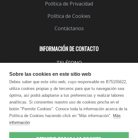
Política de Privacidad
Política de Cookies
Contáctanos
INFORMACIÓN DE CONTACTO
TELÉFONO
943 099 645
Sobre las cookies en este sitio web
EMAIL
Debes saber que este sitio web, cuyo responsable es B75155622,
utiliza cookies propias y de terceros para que tu navegación sea
info@lindavita.com
óptima, así podrá adaptarse a tus preferencias y realizar labores
HORARIO
analíticas. Si consientes nuestro uso de cookies pincha en el
Lun - Jue / 9:00 - 18:30
botón "Permitir Cookies". Conoce toda la información acerca de la
Política de Cookies haciendo click en "Más información".
Más
Vie / 9:00 - 17:30
información