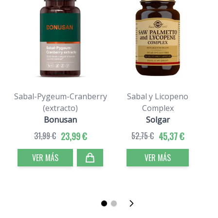
Sabal-Pygeum-Cranberry
Sabal y Licopeno
S
(extracto)
Complex
Bonusan
Solgar
31,99 €
23,99 €
52,75 €
45,37 €
VER MÁS
VER MÁS