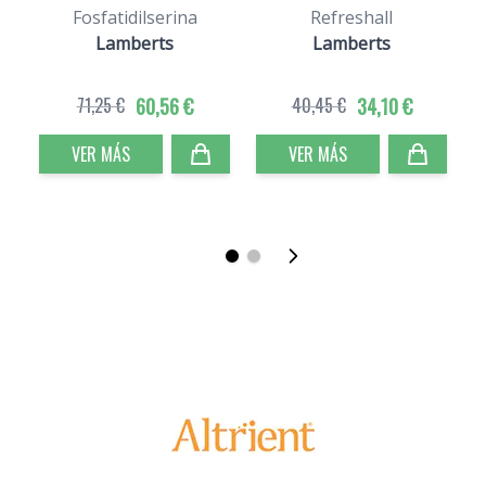
Fosfatidilserina
Refreshall
Lamberts
Lamberts
71,25 €
60,56 €
40,45 €
34,10 €
VER MÁS
VER MÁS