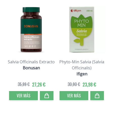
Salvia Officinalis Extracto
Phyto-Min Salvia (Salvia
S
Bonusan
Officinalis)
Ifigen
35,99 €
27,26 €
30,90 €
23,98 €
VER MÁS
VER MÁS