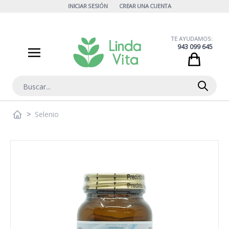
Ir al contenido
INICIAR SESIÓN
CREAR UNA CUENTA
TE AYUDAMOS:
943 099 645
Cart
Buscar
>
Selenio