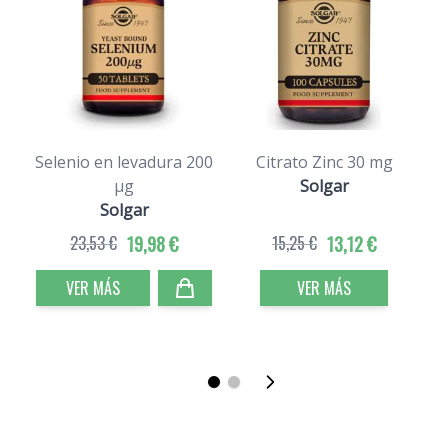
Selenio en levadura 200
Citrato Zinc 30 mg
μg
Solgar
Solgar
23,53 €
19,98 €
15,25 €
13,12 €
VER MÁS
VER MÁS