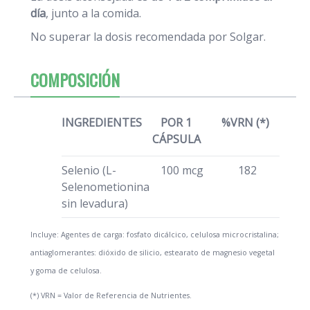
día
, junto a la comida.
No superar la dosis recomendada por Solgar.
COMPOSICIÓN
INGREDIENTES
POR 1
%VRN (*)
CÁPSULA
Selenio (L-
100 mcg
182
Selenometionina
sin levadura)
Incluye: Agentes de carga: fosfato dicálcico, celulosa microcristalina;
antiaglomerantes: dióxido de silicio, estearato de magnesio vegetal
y goma de celulosa.
(*) VRN = Valor de Referencia de Nutrientes.