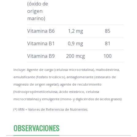
(óxido de
origen
marino)
Vitamina B6
1,2 mg
85
Vitamina B1
0,9 mg
81
Vitamina B9
200 mcg
100
Incluye: Agente de carga (celulosa microcristalina), maltodextrina,
emulsificante (fosfato tricálcico), antiaglomerante (estearato de
magnesio de origen vegetal), agente de recubrimiento
(hidroxipropilmetilcelulosa, ácido esteárico, celulosa
microcristalina) y emulgente (mono- y diglicéridos de ácidos grasos).
(*) VRN = Valores de Referencia de Nutrientes.
OBSERVACIONES