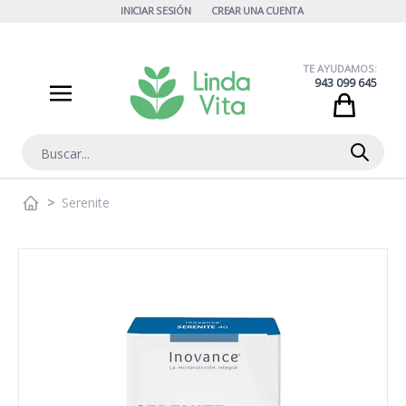
Ir al contenido
INICIAR SESIÓN
CREAR UNA CUENTA
TE AYUDAMOS:
943 099 645
Cart
Buscar
>
Serenite