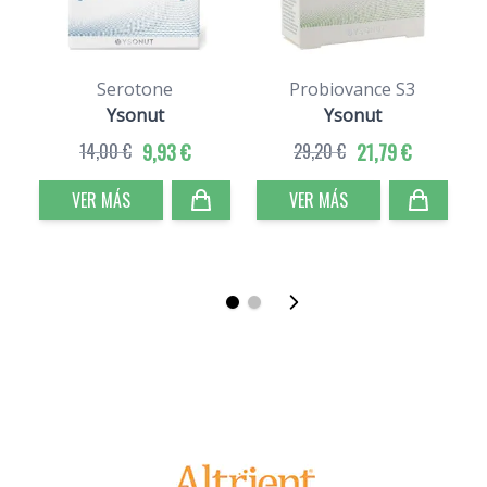
Serotone
Probiovance S3
N
Ysonut
Ysonut
14,00 €
9,93 €
29,20 €
21,79 €
VER MÁS
VER MÁS