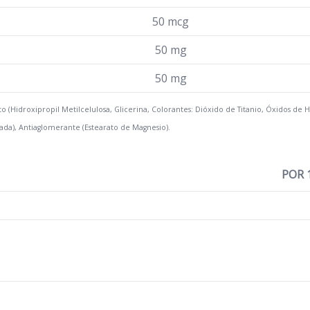
50 mcg
50 mg
50 mg
 (Hidroxipropil Metilcelulosa, Glicerina, Colorantes: Dióxido de Titanio, Óxidos de H
ada), Antiaglomerante (Estearato de Magnesio).
POR 