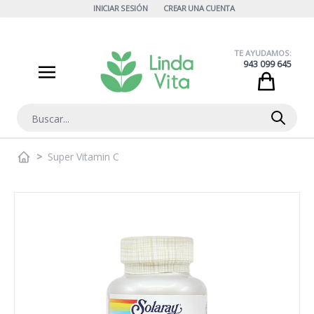
Ir al contenido
INICIAR SESIÓN
CREAR UNA CUENTA
TE AYUDAMOS:
943 099 645
Cart
Buscar
>
Super Vitamin C