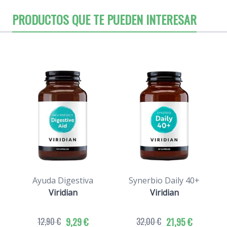
PRODUCTOS QUE TE PUEDEN INTERESAR
Ayuda Digestiva
Synerbio Daily 40+
S
Viridian
Viridian
12,90 €
9,29 €
32,00 €
21,95 €