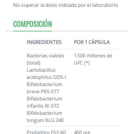
No superar la dosis indicada por el laboratorio.
COMPOSICIÓN
INGREDIENTES
POR 1 CÁPSULA
Bacterias viables
1.500 millones de
(total):
UFC (*)
Lactobacillus
acidophilus DDS-I
Bifidobacterium
breve PBS 077
Bifidobacterium
infantis BI 072
Bifidobacterium
longum BLG 240
Prebiótico FS2-60
400 mg