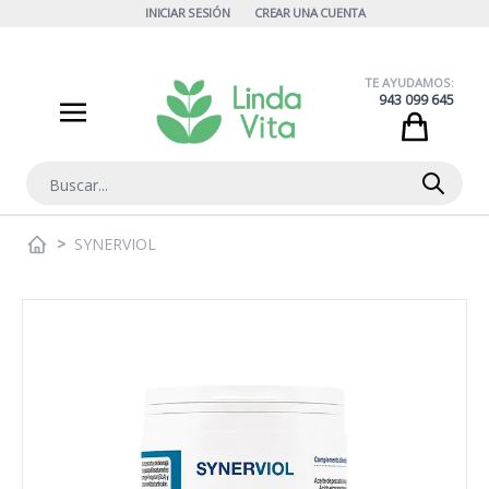
Ir al contenido
INICIAR SESIÓN
CREAR UNA CUENTA
TE AYUDAMOS:
943 099 645
Cart
Buscar
>
SYNERVIOL