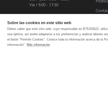
Políti
Vie / 9:00 - 17:30
Contá
Sobre las cookies en este sitio web
Debes saber que este sitio web, cuyo responsable es B75155622, utiliz
sea óptima, así podrá adaptarse a tus preferencias y realizar labores a
el botón "Permitir Cookies". Conoce toda la información acerca de la Po
información".
Más información
ÁCIDO ÚRICO
CUIDADO FACIAL
VITALART
ANTIOXIDANT
CUI
Crema Para Pieles Maduras Y Secas
Hidr
CANSANCIO | AGOTAMIENTO FÍSICO Y
CIRCULACIÓ
Crema Para Piel Mixta
Acei
MENTAL
Crema Para Piel Grasa
Antic
Limpieza Facial
Reaf
DEFENSAS | SISTEMA INMUNITARIO
DEPURATIVO
ACEITES ESENCIALES
HIG