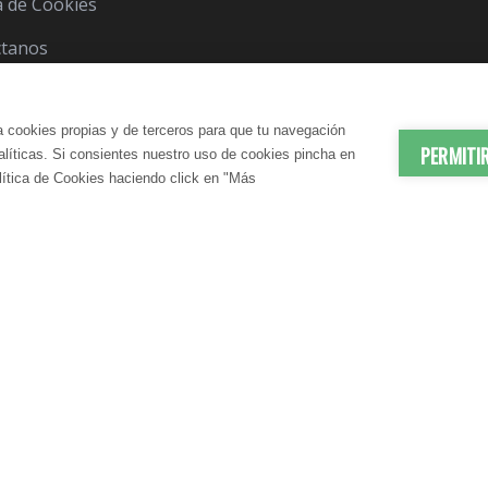
ca de Cookies
ctanos
a cookies propias y de terceros para que tu navegación
PERMITI
nalíticas. Si consientes nuestro uso de cookies pincha en
lítica de Cookies haciendo click en "Más
© 2012-2026 LindaVita - Todos los derechos reserv
ES | ANTIEDAD
DADO CORPORAL
APARATO URINARIO | CUIDA
CUIDADO CAPILAR
atante Corporal
Champú
N SANGUÍNEA
CONTROL DEL PESO
te Corporal
Acondicionador
elulítico
Mascarilla
irmante
S | DRENANTES NATURALES
DIGESTIÓN | ENZIMAS DIGES
IENE | BAÑO
COSMÉTICA MASCULINA