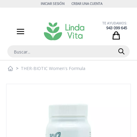
Ir al contenido
INICIAR SESIÓN
CREAR UNA CUENTA
TE AYUDAMOS:
943 099 645
Cart
Buscar
>
THER-BIOTIC Women's Formula