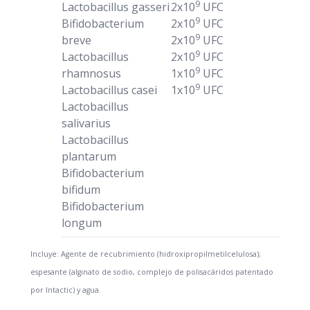
9
Lactobacillus gasseri
2x10
UFC
9
Bifidobacterium
2x10
UFC
9
breve
2x10
UFC
9
Lactobacillus
2x10
UFC
9
rhamnosus
1x10
UFC
9
Lactobacillus casei
1x10
UFC
Lactobacillus
salivarius
Lactobacillus
plantarum
Bifidobacterium
bifidum
Bifidobacterium
longum
Incluye: Agente de recubrimiento (hidroxipropilmetilcelulosa);
espesante (alginato de sodio, complejo de polisacáridos patentado
por Intactic) y agua.