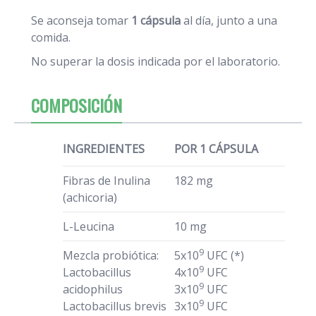
Se aconseja tomar
1 cápsula
al día, junto a una
comida.
No superar la dosis indicada por el laboratorio.
COMPOSICIÓN
INGREDIENTES
POR 1 CÁPSULA
Fibras de Inulina
182 mg
(achicoria)
L-Leucina
10 mg
9
Mezcla probiótica:
5x10
UFC (*)
9
Lactobacillus
4x10
UFC
9
acidophilus
3x10
UFC
9
Lactobacillus brevis
3x10
UFC