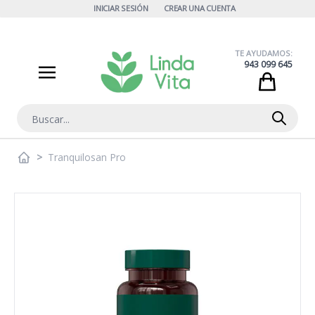
Ir al contenido
INICIAR SESIÓN
CREAR UNA CUENTA
TE AYUDAMOS:
943 099 645
Cart
Buscar
>
Tranquilosan Pro