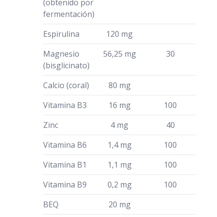
(obtenido por
fermentación)
Espirulina
120 mg
Magnesio
56,25 mg
30
(bisglicinato)
Calcio (coral)
80 mg
Vitamina B3
16 mg
100
Zinc
4 mg
40
Vitamina B6
1,4 mg
100
Vitamina B1
1,1 mg
100
Vitamina B9
0,2 mg
100
BEQ
20 mg