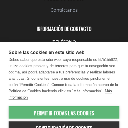
Contáctanos
INFORMACIÓN DE CONTACTO
TELÉFONO
943 099 645
Sobre las cookies en este sitio web
EMAIL
Debes saber que este sitio web, cuyo responsable es B75155622,
utiliza cookies propias y de terceros para que tu navegación sea
info@lindavita.com
óptima, así podrá adaptarse a tus preferencias y realizar labores
HORARIO
analíticas. Si consientes nuestro uso de cookies pincha en el
Lun - Jue / 9:00 - 18:30
botón "Permitir Cookies". Conoce toda la información acerca de la
Política de Cookies haciendo click en "Más información".
Más
Vie / 9:00 - 17:30
información
PERMITIR TODAS LAS COOKIES
© 2012-2026 LindaVita - Todos los