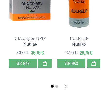
DHA Origen NPD1
HOLRELIF
D
Nutilab
Nutilab
43,96 €
36,75 €
32,35 €
26,75 €
VER MÁS
VER MÁS