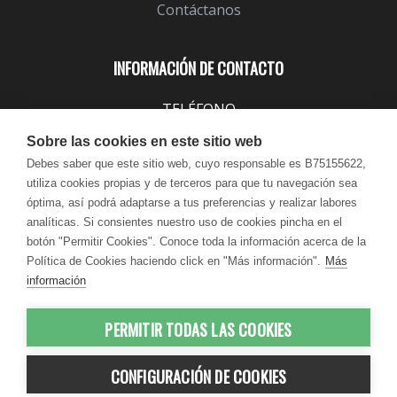
Contáctanos
INFORMACIÓN DE CONTACTO
TELÉFONO
943 099 645
Sobre las cookies en este sitio web
EMAIL
Debes saber que este sitio web, cuyo responsable es B75155622,
utiliza cookies propias y de terceros para que tu navegación sea
info@lindavita.com
óptima, así podrá adaptarse a tus preferencias y realizar labores
HORARIO
analíticas. Si consientes nuestro uso de cookies pincha en el
Lun - Jue / 9:00 - 18:30
botón "Permitir Cookies". Conoce toda la información acerca de la
Política de Cookies haciendo click en "Más información".
Más
Vie / 9:00 - 17:30
información
PERMITIR TODAS LAS COOKIES
© 2012-2026 LindaVita - Todos los
CONFIGURACIÓN DE COOKIES
derechos reservados