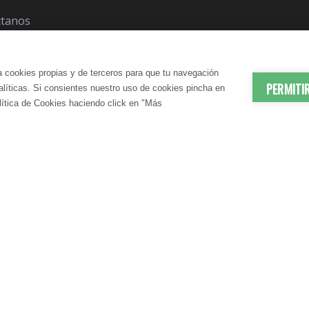
ctanos
a cookies propias y de terceros para que tu navegación
PERMITI
nalíticas. Si consientes nuestro uso de cookies pincha en
lítica de Cookies haciendo click en "Más
© 2012-2026 LindaVita - Todos los derechos reserv
ES | ANTIEDAD
DADO CORPORAL
APARATO URINARIO | CUIDA
CUIDADO CAPILAR
atante Corporal
Champú
N SANGUÍNEA
CONTROL DEL PESO
te Corporal
Acondicionador
elulítico
Mascarilla
irmante
S | DRENANTES NATURALES
DIGESTIÓN | ENZIMAS DIGES
IENE | BAÑO
COSMÉTICA MASCULINA
| EMBARAZO | LACTANCIA
GLUCOSA EN SANGRE