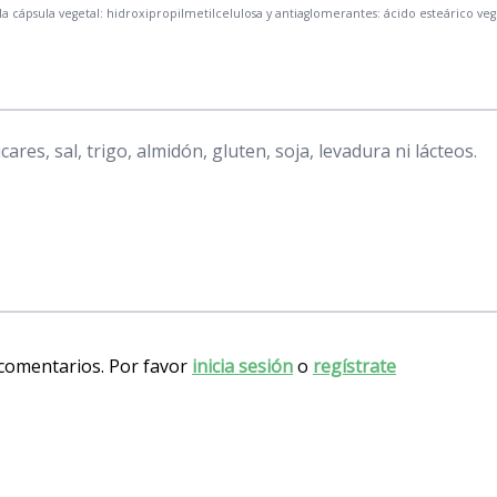
la cápsula vegetal: hidroxipropilmetilcelulosa y antiaglomerantes: ácido esteárico vege
ares, sal, trigo, almidón, gluten, soja, levadura ni lácteos.
 comentarios. Por favor
inicia sesión
o
regístrate