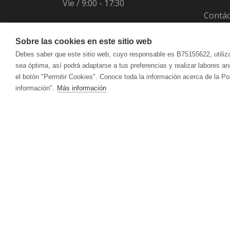
Vie / 9:00 - 17:30
Contá
Sobre las cookies en este sitio web
Debes saber que este sitio web, cuyo responsable es B75155622, utiliz
sea óptima, así podrá adaptarse a tus preferencias y realizar labores a
el botón "Permitir Cookies". Conoce toda la información acerca de la Po
información".
Más información
ÁCIDO ÚRICO
CUIDADO FACIAL
VITALART
ANTIOXIDANT
CUI
Crema Para Pieles Maduras Y Secas
Hidr
CANSANCIO | AGOTAMIENTO FÍSICO Y
CIRCULACIÓ
Crema Para Piel Mixta
Acei
MENTAL
Crema Para Piel Grasa
Antic
Limpieza Facial
Reaf
DEFENSAS | SISTEMA INMUNITARIO
DEPURATIVO
ACEITES ESENCIALES
HIG
ESTRÉS | ESTADO DE ÁNIMO
FERTILIDAD 