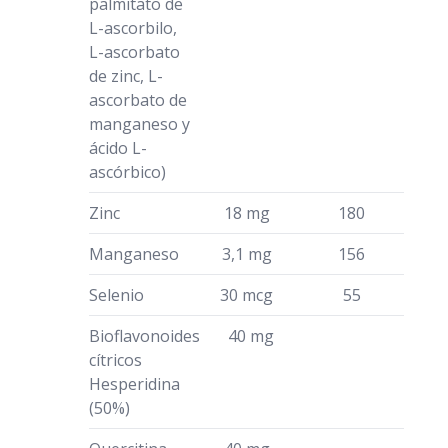
palmitato de
L-ascorbilo,
L-ascorbato
de zinc, L-
ascorbato de
manganeso y
ácido L-
ascórbico)
Zinc
18 mg
180
Manganeso
3,1 mg
156
Selenio
30 mcg
55
Bioflavonoides
40 mg
cítricos
Hesperidina
(50%)