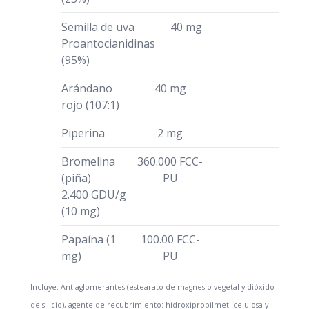
Semilla de uva
40 mg
Proantocianidinas
(95%)
Arándano
40 mg
rojo (107:1)
Piperina
2 mg
Bromelina
360.000 FCC-
(piña)
PU
2.400 GDU/g
(10 mg)
Papaína (1
100.00 FCC-
mg)
PU
Incluye: Antiaglomerantes (estearato de magnesio vegetal y dióxido
de silicio), agente de recubrimiento: hidroxipropilmetilcelulosa y