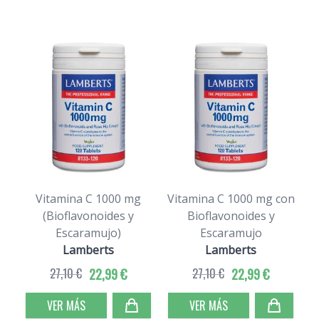
Vitamina C 1000 mg
Vitamina C 1000 mg con
V
(Bioflavonoides y
Bioflavonoides y
Escaramujo)
Escaramujo
Lamberts
Lamberts
27,10 €
22,99 €
27,10 €
22,99 €
VER MÁS
VER MÁS