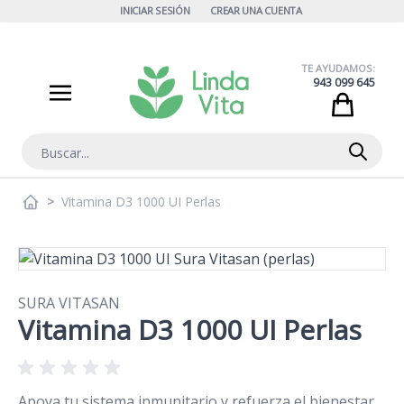
Ir al contenido
INICIAR SESIÓN
CREAR UNA CUENTA
TE AYUDAMOS:
943 099 645
Cart
Buscar
>
Vitamina D3 1000 UI Perlas
SURA VITASAN
Vitamina D3 1000 UI Perlas
Apoya tu sistema inmunitario y refuerza el bienestar