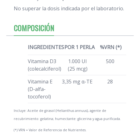
No superar la dosis indicada por el laboratorio.
COMPOSICIÓN
INGREDIENTES
POR 1 PERLA
%VRN (*)
Vitamina D3
1.000 UI
500
(colecalciferol)
(25 mcg)
Vitamina E
3,35 mg α-TE
28
(D-alfa-
tocoferol)
Incluye: Aceite de girasol (Helianthus annuus), agente de
recubrimiento: gelatina; humectante: glicerina y agua purificada.
(*) VRN = Valor de Referencia de Nutrientes.