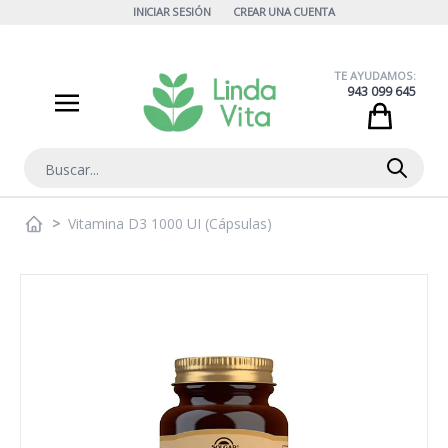
Ir al contenido
INICIAR SESIÓN
CREAR UNA CUENTA
TE AYUDAMOS:
943 099 645
Cart
Buscar
>
Vitamina D3 1000 UI (Cápsulas)