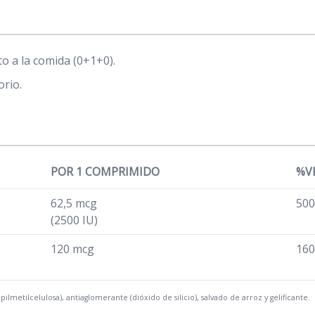
nto a la comida (0+1+0).
orio.
POR 1 COMPRIMIDO
%VR
62,5 mcg
500
(2500 IU)
120 mcg
160
ilmetilcelulosa), antiaglomerante (dióxido de silicio), salvado de arroz y gelificante.