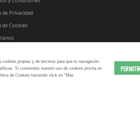
os y Condiciones
a de Privacidad
ca de Cookies
ctanos
a cookies propias y de terceros para que tu navegación
PERMITI
nalíticas. Si consientes nuestro uso de cookies pincha en
lítica de Cookies haciendo click en "Más
© 2012-2026 LindaVita - Todos los derechos reserv
ES | ANTIEDAD
DADO CORPORAL
APARATO URINARIO | CUIDA
CUIDADO CAPILAR
atante Corporal
Champú
N SANGUÍNEA
CONTROL DEL PESO
te Corporal
Acondicionador
elulítico
Mascarilla