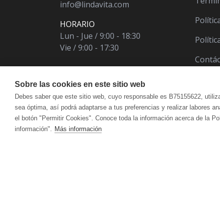
Términ
info@lindavita.com
Polític
HORARIO
Lun - Jue / 9:00 - 18:30
Políti
Vie / 9:00 - 17:30
Contá
Sobre las cookies en este sitio web
Debes saber que este sitio web, cuyo responsable es B75155622, utiliz
sea óptima, así podrá adaptarse a tus preferencias y realizar labores a
el botón "Permitir Cookies". Conoce toda la información acerca de la Po
información".
Más información
ÁCIDO ÚRICO
CUIDADO FACIAL
VITALART
ANTIOXIDANT
CUI
Crema Para Pieles Maduras Y Secas
Hidr
CANSANCIO | AGOTAMIENTO FÍSICO Y
CIRCULACIÓ
Crema Para Piel Mixta
Acei
MENTAL
Crema Para Piel Grasa
Antic