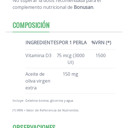
No superar la dosis recomendada para el
complemento nutricional de
Bonusan
.
COMPOSICIÓN
INGREDIENTES
POR 1 PERLA
%VRN (*)
Vitamina D3
75 mcg (3000
1500
UI)
Aceite de
150 mg
oliva virgen
extra
Incluye: Gelatina bovina, glicerina y agua.
(*) VRN = Valor de Referencia de Nutrientes.
OBSERVACIONES