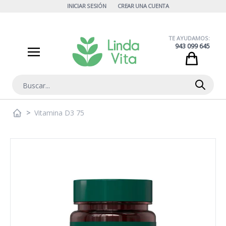
Ir al contenido
INICIAR SESIÓN
CREAR UNA CUENTA
TE AYUDAMOS:
943 099 645
Cart
Buscar
>
Vitamina D3 75