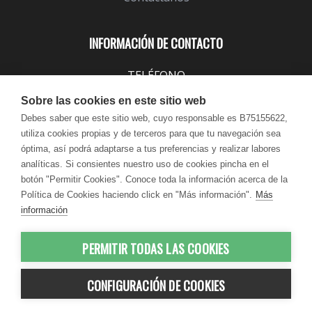
INFORMACIÓN DE CONTACTO
TELÉFONO
943 099 645
Sobre las cookies en este sitio web
EMAIL
Debes saber que este sitio web, cuyo responsable es B75155622,
utiliza cookies propias y de terceros para que tu navegación sea
info@lindavita.com
óptima, así podrá adaptarse a tus preferencias y realizar labores
HORARIO
analíticas. Si consientes nuestro uso de cookies pincha en el
Lun - Jue / 9:00 - 18:30
botón "Permitir Cookies". Conoce toda la información acerca de la
Política de Cookies haciendo click en "Más información".
Más
Vie / 9:00 - 17:30
información
PERMITIR TODAS LAS COOKIES
© 2012-2026 LindaVita - Todos los
CONFIGURACIÓN DE COOKIES
derechos reservados