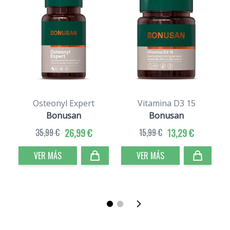
Osteonyl Expert
Vitamina D3 15
V
Bonusan
Bonusan
35,99 €
26,99 €
15,99 €
13,29 €
VER MÁS
VER MÁS