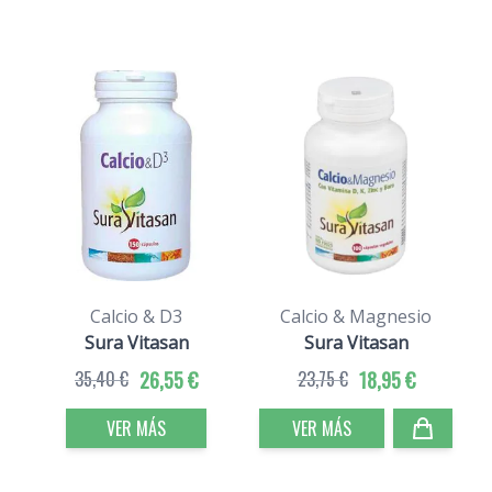
Calcio & D3
Calcio & Magnesio
V
Sura Vitasan
Sura Vitasan
35,40 €
26,55 €
23,75 €
18,95 €
VER MÁS
VER MÁS