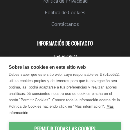
Política de Privacidad
Política de Cookies
Contáctanos
INFORMACIÓN DE CONTACTO
TELÉFONO
943 099 645
Sobre las cookies en este sitio web
EMAIL
Debes saber que este sitio web, cuyo responsable es B75155622,
utiliza cookies propias y de terceros para que tu navegación sea
info@lindavita.com
óptima, así podrá adaptarse a tus preferencias y realizar labores
HORARIO
analíticas. Si consientes nuestro uso de cookies pincha en el
Lun - Jue / 9:00 - 18:30
botón "Permitir Cookies". Conoce toda la información acerca de la
Política de Cookies haciendo click en "Más información".
Más
Vie / 9:00 - 17:30
información
PERMITIR TODAS LAS COOKIES