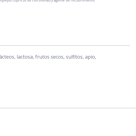
omplejos cúpricos de clorofilinas) y agente de recubrimiento
eos, lactosa, frutos secos, sulfitos, apio,