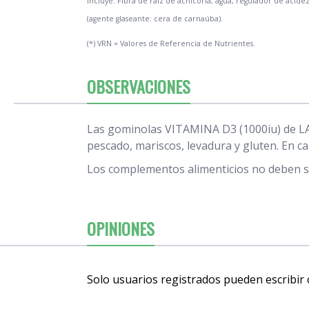
Incluye: Fibra de raíz de achicoria, agua, regulador de acide
(agente glaseante: cera de carnaúba).
(*) VRN = Valores de Referencia de Nutrientes.
OBSERVACIONES
Las gominolas VITAMINA D3 (1000iu) de LAMBE
pescado, mariscos, levadura y gluten. En c
Los complementos alimenticios no deben su
OPINIONES
Solo usuarios registrados pueden escribir