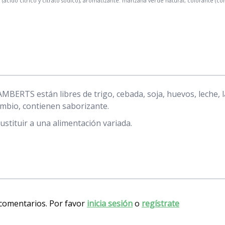
z (ácido cítrico y citrato sódico), aromatizante: manzana verde natural, colorante (c
RTS están libres de trigo, cebada, soja, huevos, leche, láct
ambio, contienen saborizante.
stituir a una alimentación variada.
 comentarios. Por favor
inicia sesión
o
regístrate