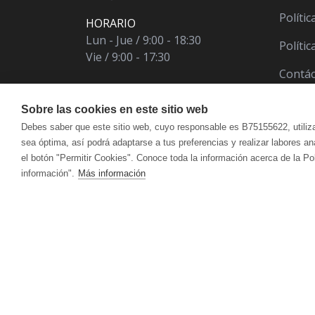
Polític
HORARIO
Lun - Jue / 9:00 - 18:30
Políti
Vie / 9:00 - 17:30
Contá
Sobre las cookies en este sitio web
Debes saber que este sitio web, cuyo responsable es B75155622, utiliz
sea óptima, así podrá adaptarse a tus preferencias y realizar labores a
el botón "Permitir Cookies". Conoce toda la información acerca de la Po
información".
Más información
ÁCIDO ÚRICO
CUIDADO FACIAL
VITALART
ANTIOXIDANT
CUI
Crema Para Pieles Maduras Y Secas
Hidr
CANSANCIO | AGOTAMIENTO FÍSICO Y
CIRCULACIÓ
Crema Para Piel Mixta
Acei
MENTAL
Crema Para Piel Grasa
Antic