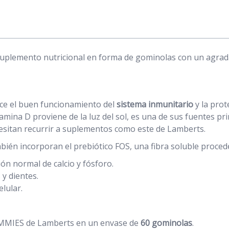
plemento nutricional en forma de gominolas con un agrada
ece el buen funcionamiento del
sistema inmunitario
y la prot
itamina D proviene de la luz del sol, es una de sus fuentes p
cesitan recurrir a suplementos como este de Lamberts.
 incorporan el prebiótico FOS, una fibra soluble procedent
ión normal de calcio y fósforo.
y dientes.
elular.
MMIES de Lamberts en un envase de
60 gominolas
.