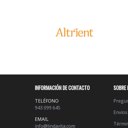
INFORMACIÓN DE CONTACTO
SOBRE 
TELÉFONO
Pregun
943 099 645
Envíos
EMAIL
Términ
info@lindavita.com