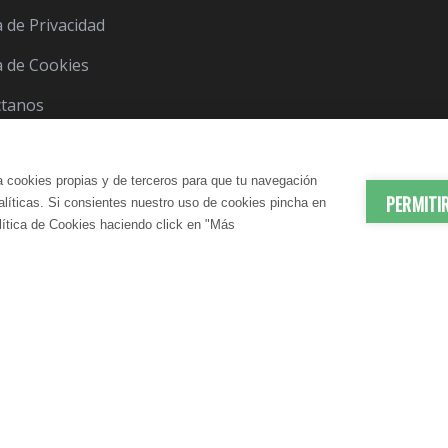
a de Privacidad
ca de Cookies
ctanos
a cookies propias y de terceros para que tu navegación
PERMITI
nalíticas. Si consientes nuestro uso de cookies pincha en
lítica de Cookies haciendo click en "Más
© 2012-2026 LindaVita - Todos los derechos reserv
ES | ANTIEDAD
DADO CORPORAL
APARATO URINARIO | CUIDA
CUIDADO CAPILAR
atante Corporal
Champú
N SANGUÍNEA
CONTROL DEL PESO
te Corporal
Acondicionador
elulítico
Mascarilla