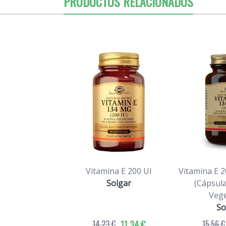
PRODUCTOS RELACIONADOS
Vitamina E 200 UI
Vitamina E 2
Solgar
(Cápsul
Vege
So
14,23 €
11,34 €
15,56 €