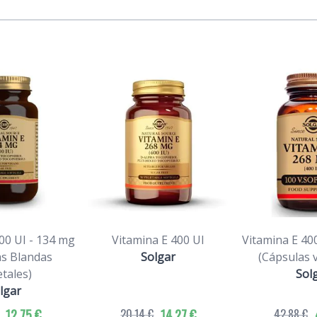
00 UI - 134 mg
Vitamina E 400 UI
Vitamina E 40
as Blandas
Solgar
(Cápsulas 
tales)
Sol
lgar
12,75 €
20,14 €
14,27 €
42,88 €