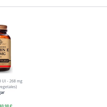
0 UI - 268 mg
vegetales)
gar
40,98 €