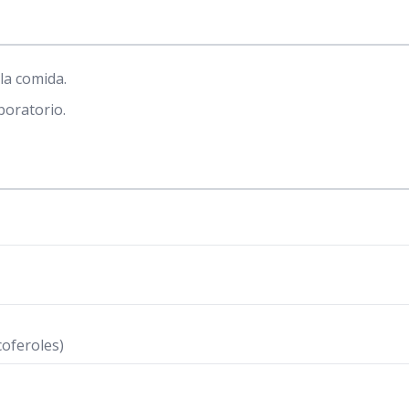
 la comida.
boratorio.
coferoles)