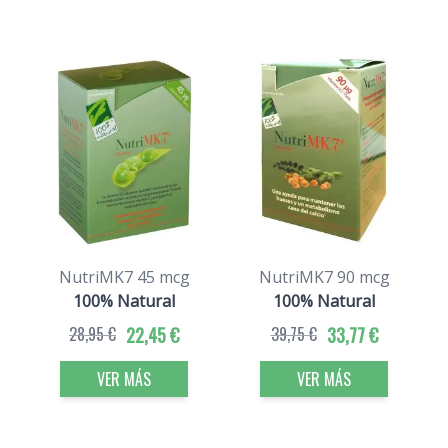
NutriMK7 45 mcg
NutriMK7 90 mcg
Vi
100% Natural
100% Natural
28,95 €
22,45 €
39,75 €
33,77 €
VER MÁS
VER MÁS