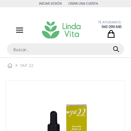
Ir al contenido
INICIAR SESIÓN
CREAR UNA CUENTA
TE AYUDAMOS:
943 099 645
Cart
Buscar
>
YAP 22