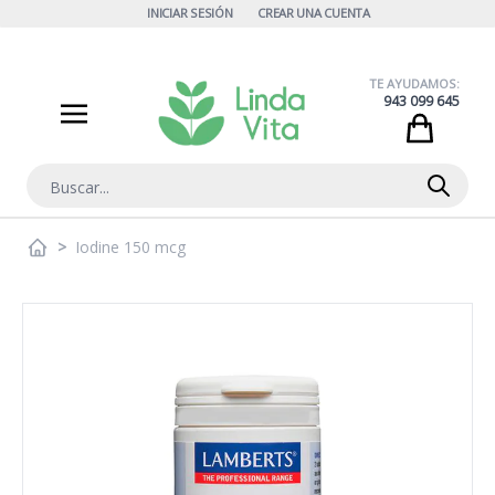
Ir al contenido
INICIAR SESIÓN
CREAR UNA CUENTA
TE AYUDAMOS:
943 099 645
Cart
Buscar
>
Iodine 150 mcg