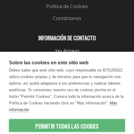
Política de Cookies
Contáctanos
INFORMACIÓN DE CONTACTO
TELÉFONO
943 099 645
Sobre las cookies en este sitio web
EMAIL
Debes saber que este sitio web, cuyo responsable es B75155622,
utiliza cookies propias y de terceros para que tu navegación sea
info@lindavita.com
óptima, así podrá adaptarse a tus preferencias y realizar labores
HORARIO
analíticas. Si consientes nuestro uso de cookies pincha en el
Lun - Jue / 9:00 - 18:30
botón "Permitir Cookies". Conoce toda la información acerca de la
Política de Cookies haciendo click en "Más información".
Más
Vie / 9:00 - 17:30
información
PERMITIR TODAS LAS COOKIES