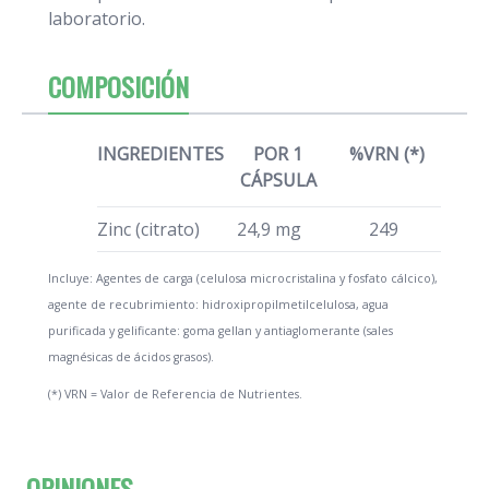
laboratorio.
COMPOSICIÓN
INGREDIENTES
POR 1
%VRN (*)
CÁPSULA
Zinc (citrato)
24,9 mg
249
Incluye: Agentes de carga (celulosa microcristalina y fosfato cálcico),
agente de recubrimiento: hidroxipropilmetilcelulosa, agua
purificada y gelificante: goma gellan y antiaglomerante (sales
magnésicas de ácidos grasos).
(*) VRN = Valor de Referencia de Nutrientes.
OPINIONES