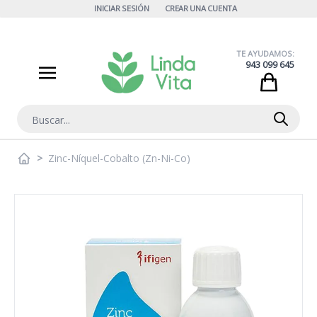
Ir al contenido
INICIAR SESIÓN
CREAR UNA CUENTA
TE AYUDAMOS:
943 099 645
Cart
Buscar
>
Zinc-Níquel-Cobalto (Zn-Ni-Co)