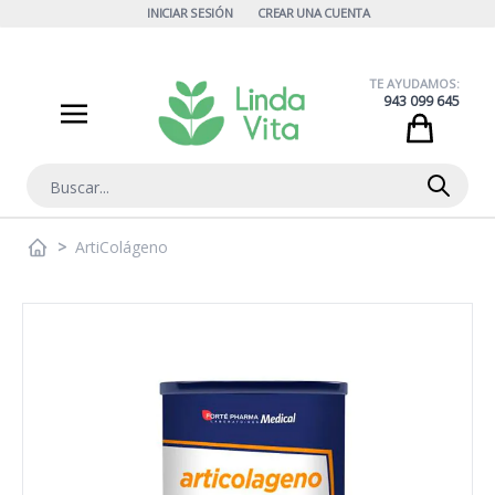
Ir al contenido
INICIAR SESIÓN
CREAR UNA CUENTA
TE AYUDAMOS:
943 099 645
Cart
Buscar
>
ArtiColágeno