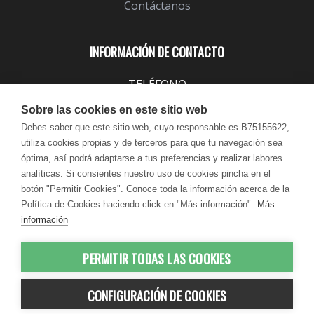
Contáctanos
INFORMACIÓN DE CONTACTO
TELÉFONO
943 099 645
Sobre las cookies en este sitio web
EMAIL
Debes saber que este sitio web, cuyo responsable es B75155622,
utiliza cookies propias y de terceros para que tu navegación sea
info@lindavita.com
óptima, así podrá adaptarse a tus preferencias y realizar labores
HORARIO
analíticas. Si consientes nuestro uso de cookies pincha en el
Lun - Jue / 9:00 - 18:30
botón "Permitir Cookies". Conoce toda la información acerca de la
Política de Cookies haciendo click en "Más información".
Más
Vie / 9:00 - 17:30
información
PERMITIR TODAS LAS COOKIES
© 2012-2026 LindaVita - Todos los
CONFIGURACIÓN DE COOKIES
derechos reservados