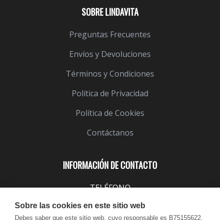
SOBRE LINDAVITA
Preguntas Frecuentes
Envíos y Devoluciones
Términos y Condiciones
Política de Privacidad
Política de Cookies
Contáctanos
INFORMACIÓN DE CONTACTO
TELÉFONO
943 099 645
Sobre las cookies en este sitio web
EMAIL
Debes saber que este sitio web, cuyo responsable es B75155622,