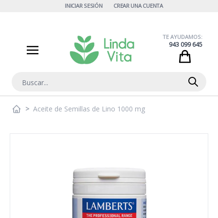
Ir al contenido
INICIAR SESIÓN
CREAR UNA CUENTA
TE AYUDAMOS:
943 099 645
Cart
Buscar
>
Aceite de Semillas de Lino 1000 mg