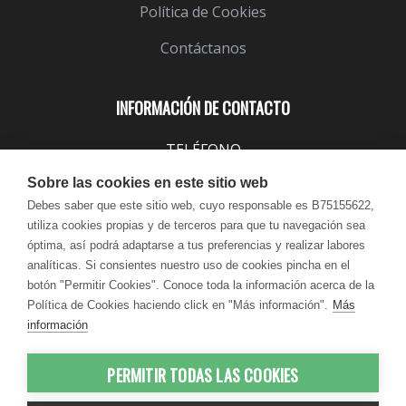
Política de Cookies
Contáctanos
INFORMACIÓN DE CONTACTO
TELÉFONO
943 099 645
Sobre las cookies en este sitio web
EMAIL
Debes saber que este sitio web, cuyo responsable es B75155622,
utiliza cookies propias y de terceros para que tu navegación sea
info@lindavita.com
óptima, así podrá adaptarse a tus preferencias y realizar labores
HORARIO
analíticas. Si consientes nuestro uso de cookies pincha en el
Lun - Jue / 9:00 - 18:30
botón "Permitir Cookies". Conoce toda la información acerca de la
Política de Cookies haciendo click en "Más información".
Más
Vie / 9:00 - 17:30
información
PERMITIR TODAS LAS COOKIES