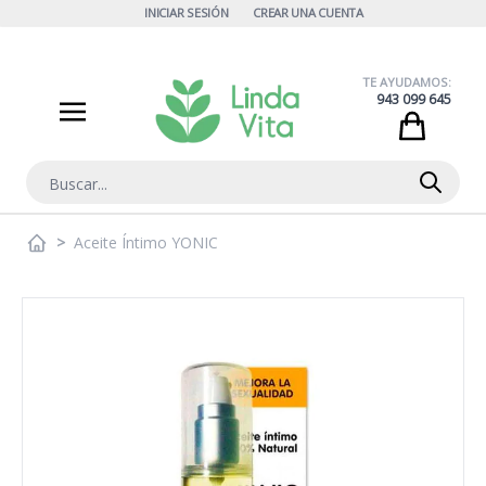
Ir al contenido
INICIAR SESIÓN
CREAR UNA CUENTA
TE AYUDAMOS:
943 099 645
Cart
Buscar
>
Aceite Íntimo YONIC