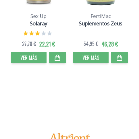
Sex Up
FertiMac
Solaray
Suplementos Zeus
27,78 €
22,21 €
54,95 €
46,28 €
VER MÁS
VER MÁS