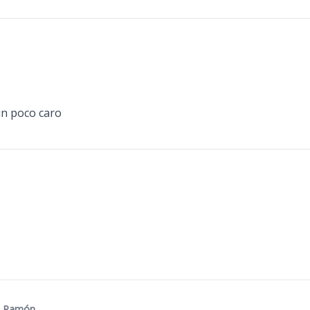
un poco caro
e Ramón