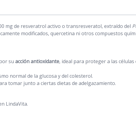
0 mg de resveratrol activo o transresveratol, extraído del
P
ticamente modificados, quercetina ni otros compuestos quím
 por su
acción antioxidante
, ideal para proteger a las células
smo normal de la glucosa y del colesterol.
para tomar junto a ciertas dietas de adelgazamiento.
n LindaVita.