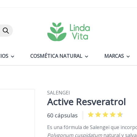
Buscar
IOS
COSMÉTICA NATURAL
MARCAS
SALENGEI
Active Resveratrol
60 cápsulas
Es una fórmula de Salengei que incorp
Polygonum cuspidatum
natural y salvaj