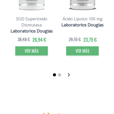
SOD Superóxido
Ácido Lipoico 100 mg
P
Dismutasa
Laboratorios Douglas
Laboratorios Douglas
38,48 €
26,94 €
29,70 €
23,75 €
VER MÁS
VER MÁS