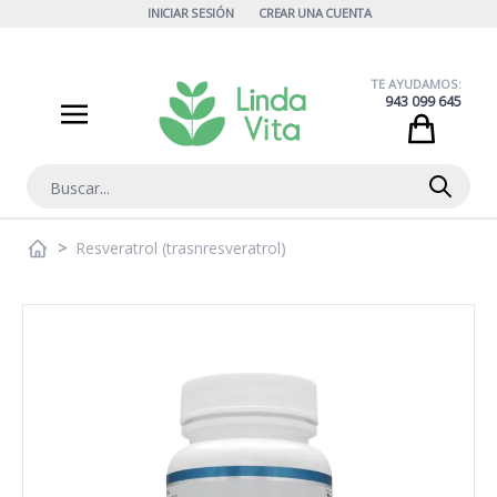
Ir al contenido
INICIAR SESIÓN
CREAR UNA CUENTA
TE AYUDAMOS:
943 099 645
Cart
Buscar
>
Resveratrol (trasnresveratrol)