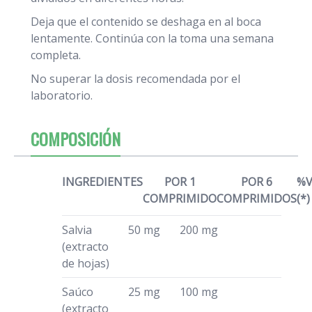
Deja que el contenido se deshaga en al boca
lentamente. Continúa con la toma una semana
completa.
No superar la dosis recomendada por el
laboratorio.
COMPOSICIÓN
INGREDIENTES
POR 1
POR 6
%
COMPRIMIDO
COMPRIMIDOS
(*)
Salvia
50 mg
200 mg
(extracto
de hojas)
Saúco
25 mg
100 mg
(extracto