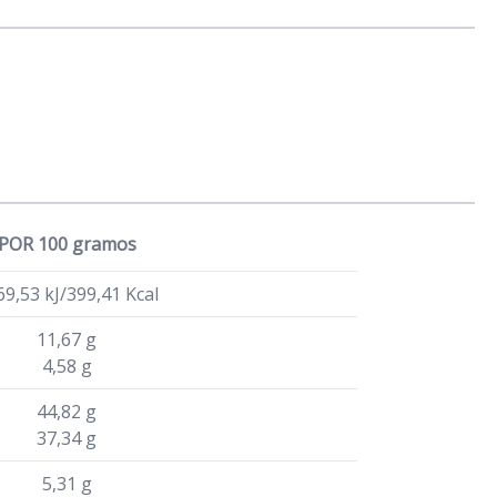
POR 100 gramos
69,53 kJ/399,41 Kcal
11,67 g
4,58 g
44,82 g
37,34 g
5,31 g