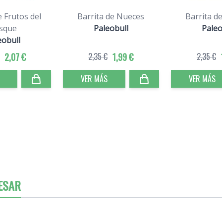
e Frutos del
Barrita de Nueces
Barrita d
sque
Paleobull
Paleo
eobull
2,07 €
2,35 €
1,99 €
2,35 €
VER MÁS
VER MÁS
ESAR