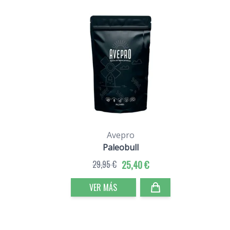
Avepro
Paleobull
29,95 €
25,40 €
VER MÁS