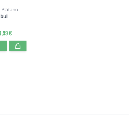
e Plátano
bull
1,99 €