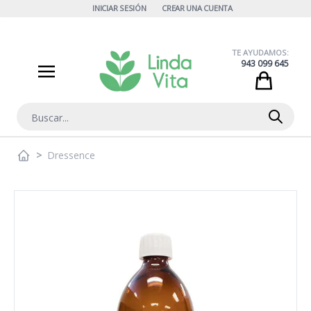
Ir al contenido
INICIAR SESIÓN
CREAR UNA CUENTA
TE AYUDAMOS:
943 099 645
Cart
Buscar
>
Dressence