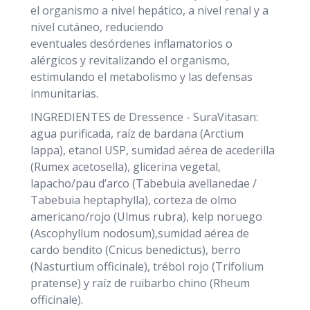
el organismo a nivel hepático, a nivel renal y a
nivel cutáneo, reduciendo
eventuales desórdenes inflamatorios o
alérgicos y revitalizando el organismo,
estimulando el metabolismo y las defensas
inmunitarias.
INGREDIENTES de Dressence - SuraVitasan:
agua purificada, raíz de bardana (Arctium
lappa), etanol USP, sumidad aérea de acederilla
(Rumex acetosella), glicerina vegetal,
lapacho/pau d’arco (Tabebuia avellanedae /
Tabebuia heptaphylla), corteza de olmo
americano/rojo (Ulmus rubra), kelp noruego
(Ascophyllum nodosum),sumidad aérea de
cardo bendito (Cnicus benedictus), berro
(Nasturtium officinale), trébol rojo (Trifolium
pratense) y raíz de ruibarbo chino (Rheum
officinale).