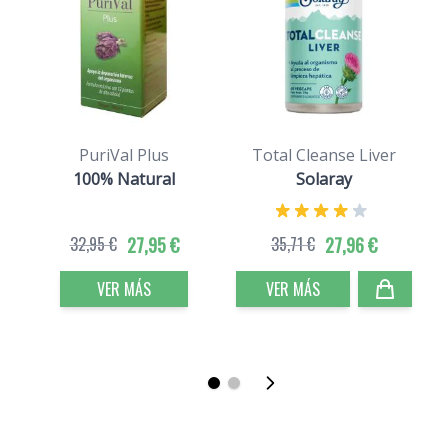
PuriVal Plus
Total Cleanse Liver
100% Natural
Solaray
32,95 €
27,95 €
35,71 €
27,96 €
VER MÁS
VER MÁS