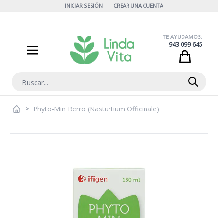
Ir al contenido
INICIAR SESIÓN
CREAR UNA CUENTA
TE AYUDAMOS:
943 099 645
Cart
Buscar
>
Phyto-Min Berro (Nasturtium Officinale)