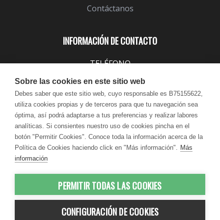
Contáctanos
INFORMACIÓN DE CONTACTO
TELÉFONO
943 099 645
Sobre las cookies en este sitio web
EMAIL
Debes saber que este sitio web, cuyo responsable es B75155622,
utiliza cookies propias y de terceros para que tu navegación sea
info@lindavita.com
óptima, así podrá adaptarse a tus preferencias y realizar labores
HORARIO
analíticas. Si consientes nuestro uso de cookies pincha en el
Lun - Jue / 9:00 - 18:30
botón "Permitir Cookies". Conoce toda la información acerca de la
Política de Cookies haciendo click en "Más información".
Más
Vie / 9:00 - 17:30
información
PERMITIR TODAS LAS COOKIES
© 2012-2026 LindaVita - Todos los
CONFIGURACIÓN DE COOKIES
derechos reservados