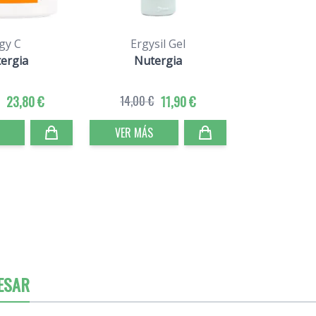
gy C
Ergysil Gel
ergia
Nutergia
23,80 €
14,00 €
11,90 €
VER MÁS
ESAR