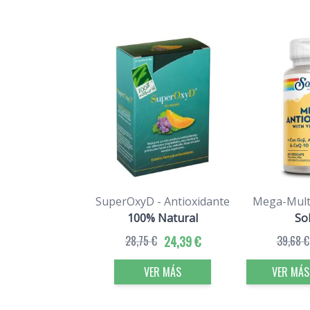
SuperOxyD - Antioxidante
Mega-Multi
100% Natural
So
28,75 €
24,39 €
39,68 €
VER MÁS
VER MÁS