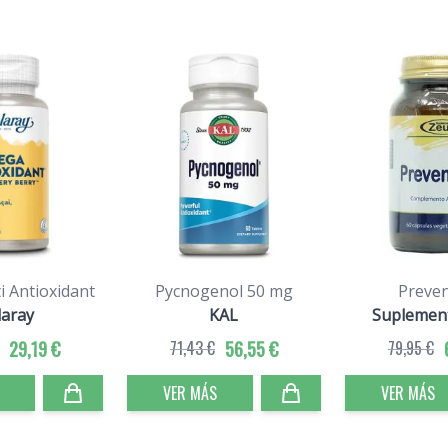
 Antioxidant
Pycnogenol 50 mg
Preven
laray
KAL
Suplemen
29,19 €
71,43 €
56,55 €
79,95 €
VER MÁS
VER MÁS