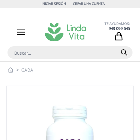
Ir al contenido
INICIAR SESIÓN
CREAR UNA CUENTA
TE AYUDAMOS:
943 099 645
Cart
Buscar
>
GABA