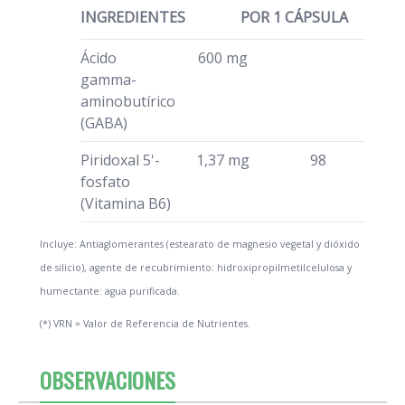
INGREDIENTES
POR 1 CÁPSULA
Ácido
600 mg
gamma-
aminobutírico
(GABA)
Piridoxal 5'-
1,37 mg
98
fosfato
(Vitamina B6)
Incluye: Antiaglomerantes (estearato de magnesio vegetal y dióxido
de silicio), agente de recubrimiento: hidroxipropilmetilcelulosa y
humectante: agua purificada.
(*) VRN = Valor de Referencia de Nutrientes.
OBSERVACIONES