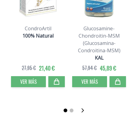
CondroArtil
Glucosamine-
100% Natural
Chondroitin-MSM
(Glucosamina-
Condroitina-MSM)
KAL
27,95 €
21,40 €
57,94 €
45,89 €
VER MÁS
VER MÁS