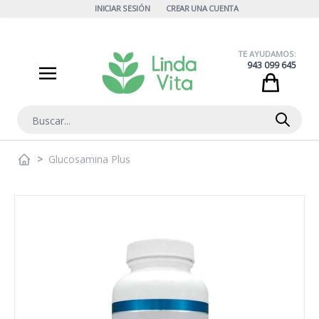
Ir al contenido
INICIAR SESIÓN
CREAR UNA CUENTA
TE AYUDAMOS:
943 099 645
Cart
Buscar
>
Glucosamina Plus