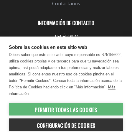
Contáctanos
INFORMACIÓN DE CONTACTO
TELÉFONO
943 099 645
Sobre las cookies en este sitio web
EMAIL
Debes saber que este sitio web, cuyo responsable es B75155622,
utiliza cookies propias y de terceros para que tu navegación sea
info@lindavita.com
óptima, así podrá adaptarse a tus preferencias y realizar labores
HORARIO
analíticas. Si consientes nuestro uso de cookies pincha en el
Lun - Jue / 9:00 - 18:30
botón "Permitir Cookies". Conoce toda la información acerca de la
Política de Cookies haciendo click en "Más información".
Más
Vie / 9:00 - 17:30
información
PERMITIR TODAS LAS COOKIES
© 2012-2026 LindaVita - Todos los
CONFIGURACIÓN DE COOKIES
derechos reservados