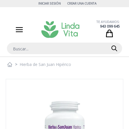
Ir al contenido
INICIAR SESIÓN
CREAR UNA CUENTA
TE AYUDAMOS:
943 099 645
Cart
Buscar
>
Hierba de San Juan Hipérico